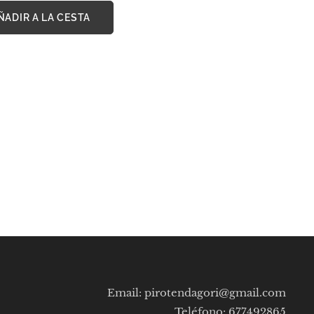
ÑADIR A LA CESTA
Email: pirotendagori@gmail.com
Teléfono: 677492865